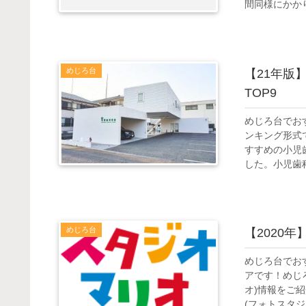
間同様にかかり
めじろ台
【21年版
TOP9
めじろ台でお
ンキング形式
すすめの小児
した。小児歯科
めじろ台
【2020
めじろ台でお
アです！めじ
オ)情報をご
(フォトスタジオ