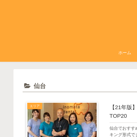
ホーム
仙台
エリア
【21年版
TOP20
仙台でおすす
キング形式で