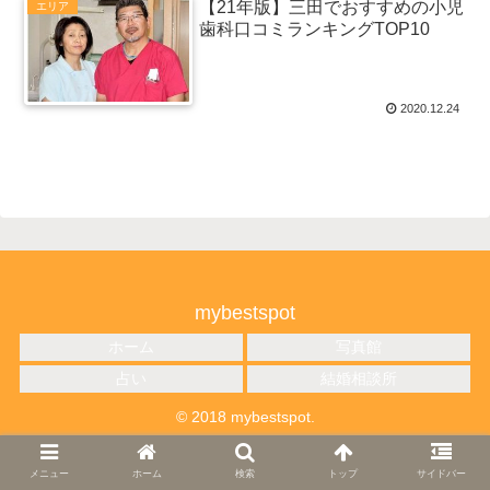
【21年版】三田でおすすめの小児
エリア
歯科口コミランキングTOP10
2020.12.24
mybestspot
ホーム
写真館
占い
結婚相談所
© 2018 mybestspot.
メニュー
ホーム
検索
トップ
サイドバー