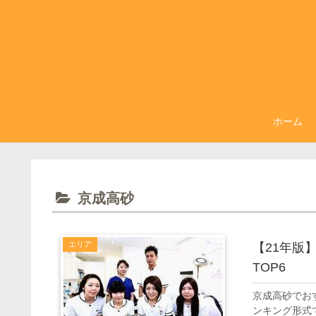
ホーム
京成高砂
エリア
【21年版
TOP6
京成高砂でお
ンキング形式