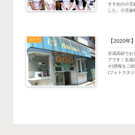
すすめの小児
した。小児歯科
エリア
【2020
京成高砂でお
アです！京成
オ)情報をご
(フォトスタジオ