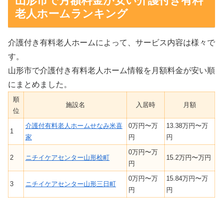
山形市で月額料金が安い介護付き有料
老人ホームランキング
介護付き有料老人ホームによって、サービス内容は様々で
す。
山形市で介護付き有料老人ホーム情報を月額料金が安い順
にまとめました。
順
施設名
入居時
月額
位
介護付有料老人ホームせなみ米喜
0万円〜万
13.38万円〜万
1
家
円
円
0万円〜万
2
ニチイケアセンター山形桧町
15.2万円〜万円
円
0万円〜万
15.84万円〜万
3
ニチイケアセンター山形三日町
円
円