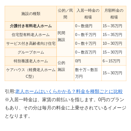
公的／民
入居一時金の
月額料金の
施設の種類
間
相場
相場
介護付き有料老人ホーム
0～数億円
15～35万円
民間
住宅型有料老人ホーム
0～数千万円
15～35万円
施設
サービス付き高齢者向け住宅
0～数十万円
10～30万円
グループホーム
0～数百万円
15～30万円
特別養護老人ホーム
0円
6～15万円
公的
施設
ケアハウス（軽費老人ホーム
数十万～数百
15～30万円
C型）
万円
引用:
老人ホームはいくらかかる？料金を種類ごとに比較
※入居一時金は、家賃の前払いを指します。0円のプラン
もあり、その分は毎月の料金に上乗せされているイメージ
となります。