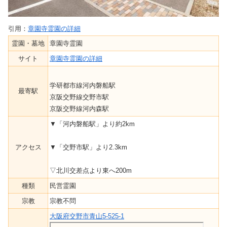
引用：
章園寺霊園の詳細
霊園・墓地
章園寺霊園
サイト
章園寺霊園の詳細
学研都市線河内磐船駅
最寄駅
京阪交野線交野市駅
京阪交野線河内森駅
▼「河内磐船駅」より約2km
アクセス
▼「交野市駅」より2.3km
▽北川交差点より東へ200m
種類
民営霊園
宗教
宗教不問
大阪府交野市青山5-525-1