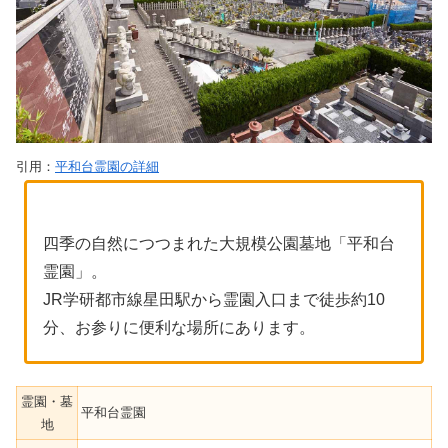
引用：
平和台霊園の詳細
四季の自然につつまれた大規模公園墓地「平和台
霊園」。
JR学研都市線星田駅から霊園入口まで徒歩約10
分、お参りに便利な場所にあります。
霊園・墓
平和台霊園
地