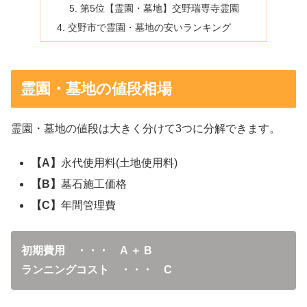
第5位【霊園・墓地】交野瑞専寺霊園
交野市で霊園・墓地の安いランキング
霊園・墓地の値段相場
霊園・墓地の値段は大きく分けて3つに分解できます。
【A】
永代使用料(土地使用料)
【B】
墓石施工価格
【C】
年間管理費
初期費用 ・・・ A ＋ B
ランニングコスト ・・・ C