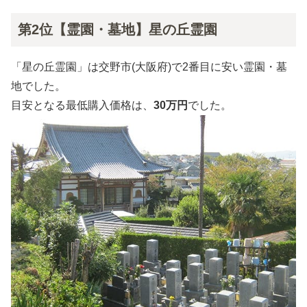
第2位【霊園・墓地】星の丘霊園
「星の丘霊園」は交野市(大阪府)で2番目に安い霊園・墓
地でした。
目安となる最低購入価格は、
30万円
でした。