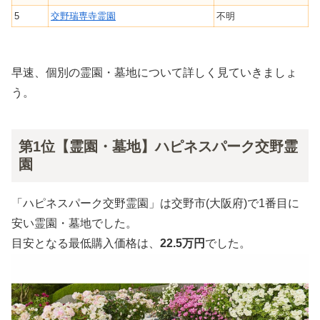
5
交野瑞専寺霊園
不明
早速、個別の霊園・墓地について詳しく見ていきましょ
う。
第1位【霊園・墓地】ハピネスパーク交野霊
園
「ハピネスパーク交野霊園」は交野市(大阪府)で1番目に
安い霊園・墓地でした。
目安となる最低購入価格は、
22.5万円
でした。