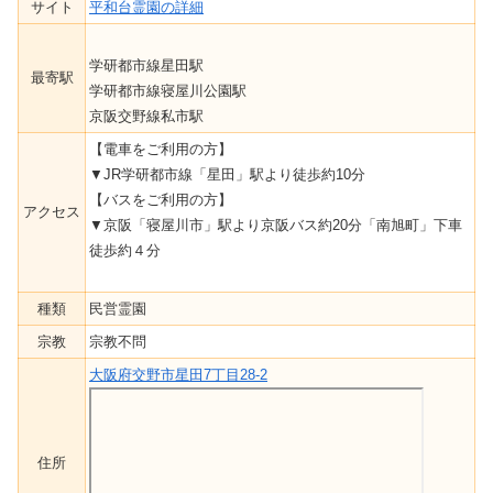
サイト
平和台霊園の詳細
学研都市線星田駅
最寄駅
学研都市線寝屋川公園駅
京阪交野線私市駅
【電車をご利用の方】
▼JR学研都市線「星田」駅より徒歩約10分
【バスをご利用の方】
アクセス
▼京阪「寝屋川市」駅より京阪バス約20分「南旭町」下車
徒歩約４分
種類
民営霊園
宗教
宗教不問
大阪府交野市星田7丁目28-2
住所