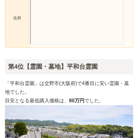
住所
第4位【霊園・墓地】平和台霊園
「平和台霊園」は交野市(大阪府)で4番目に安い霊園・墓
地でした。
目安となる最低購入価格は、
80万円
でした。