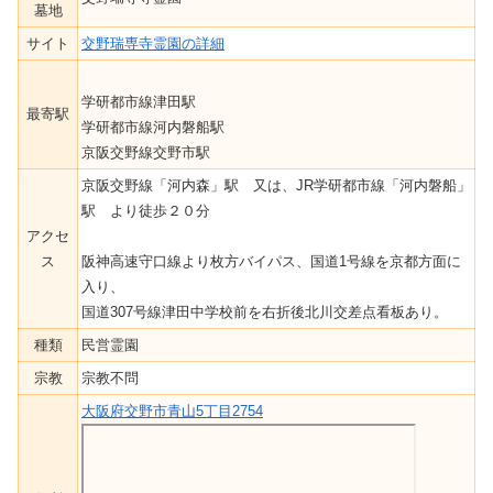
墓地
サイト
交野瑞専寺霊園の詳細
学研都市線津田駅
最寄駅
学研都市線河内磐船駅
京阪交野線交野市駅
京阪交野線「河内森」駅 又は、JR学研都市線「河内磐船」
駅 より徒歩２０分
アクセ
ス
阪神高速守口線より枚方バイパス、国道1号線を京都方面に
入り、
国道307号線津田中学校前を右折後北川交差点看板あり。
種類
民営霊園
宗教
宗教不問
大阪府交野市青山5丁目2754