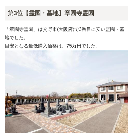
第3位【霊園・墓地】章園寺霊園
「章園寺霊園」は交野市(大阪府)で3番目に安い霊園・墓
地でした。
目安となる最低購入価格は、
75万円
でした。