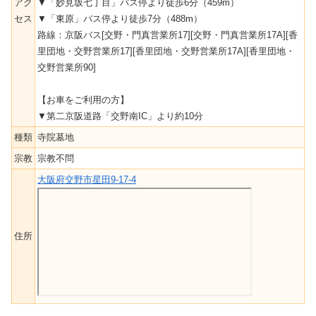
アク
▼「妙見坂七丁目」バス停より徒歩6分（459m）
セス
▼「東原」バス停より徒歩7分（488m）
路線：京阪バス[交野・門真営業所17][交野・門真営業所17A][香
里団地・交野営業所17][香里団地・交野営業所17A][香里団地・
交野営業所90]
【お車をご利用の方】
▼第二京阪道路「交野南IC」より約10分
種類
寺院墓地
宗教
宗教不問
大阪府交野市星田9-17-4
住所