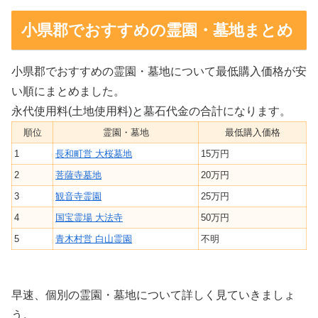
小県郡でおすすめの霊園・墓地まとめ
小県郡でおすすめの霊園・墓地について最低購入価格が安
い順にまとめました。
永代使用料(土地使用料)と墓石代金の合計になります。
順位
霊園・墓地
最低購入価格
1
長和町営 大桜墓地
15万円
2
菩薩寺墓地
20万円
3
観音寺霊園
25万円
4
国宝霊場 大法寺
50万円
5
青木村営 白山霊園
不明
早速、個別の霊園・墓地について詳しく見ていきましょ
う。