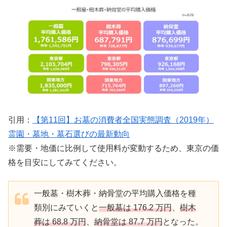
引用：
【第11回】お墓の消費者全国実態調査（2019年）
霊園・墓地・墓石選びの最新動向
※需要・地価に比例して使用料が変動するため、東京の価
格を目安にしてみてください。
一般墓・樹木葬・納骨堂の平均購入価格を種
類別にみていくと
一般墓は 176.2 万円
、
樹木
葬は 68.8 万円
、
納骨堂は 87.7 万円
となった。