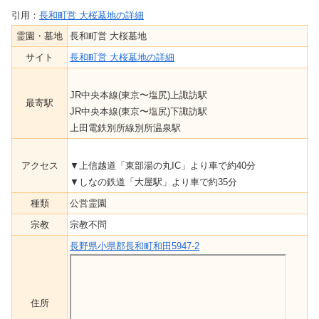
引用：
長和町営 大桜墓地の詳細
霊園・墓地
長和町営 大桜墓地
サイト
長和町営 大桜墓地の詳細
JR中央本線(東京〜塩尻)上諏訪駅
最寄駅
JR中央本線(東京〜塩尻)下諏訪駅
上田電鉄別所線別所温泉駅
アクセス
▼上信越道「東部湯の丸IC」より車で約40分
▼しなの鉄道「大屋駅」より車で約35分
種類
公営霊園
宗教
宗教不問
長野県小県郡長和町和田5947-2
住所