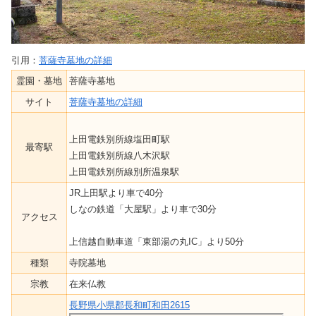
引用：
菩薩寺墓地の詳細
霊園・墓地
菩薩寺墓地
サイト
菩薩寺墓地の詳細
上田電鉄別所線塩田町駅
最寄駅
上田電鉄別所線八木沢駅
上田電鉄別所線別所温泉駅
JR上田駅より車で40分
しなの鉄道「大屋駅」より車で30分
アクセス
上信越自動車道「東部湯の丸IC」より50分
種類
寺院墓地
宗教
在来仏教
長野県小県郡長和町和田2615