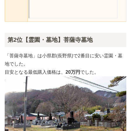
第2位【霊園・墓地】菩薩寺墓地
「菩薩寺墓地」は小県郡(長野県)で2番目に安い霊園・墓
地でした。
目安となる最低購入価格は、
20万円
でした。