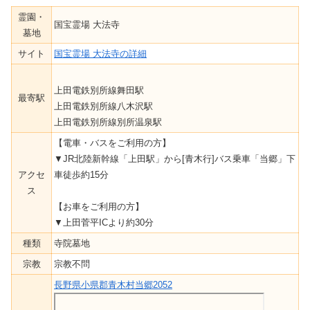
霊園・
国宝霊場 大法寺
墓地
サイト
国宝霊場 大法寺の詳細
上田電鉄別所線舞田駅
最寄駅
上田電鉄別所線八木沢駅
上田電鉄別所線別所温泉駅
【電車・バスをご利用の方】
▼JR北陸新幹線「上田駅」から[青木行]バス乗車「当郷」下
アクセ
車徒歩約15分
ス
【お車をご利用の方】
▼上田菅平ICより約30分
種類
寺院墓地
宗教
宗教不問
長野県小県郡青木村当郷2052