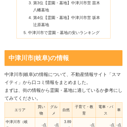
第3位【霊園・墓地】中津川市営 苗木
八幡墓地
第4位【霊園・墓地】中津川市営 坂本
辻原墓地
中津川市で霊園・墓地の安いランキング
中津川市(岐阜)の情報
中津川市(岐阜)の情報について、不動産情報サイト「スマ
イティ」から口コミ情報をまとめました。
まずは、街の情報から霊園・墓地に適しているか参考にし
てみてください。
買い
グル
子育て・教
電車・バ
エリア
自然
車
物
メ
育
ス
中津川市（岐
3.89
-点
-点
-点
-点
-点