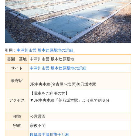
引用：
中津川市営 坂本辻原墓地の詳細
霊園・墓地
中津川市営 坂本辻原墓地
サイト
中津川市営 坂本辻原墓地の詳細
最寄駅
JR中央本線(名古屋〜塩尻)美乃坂本駅
【電車をご利用の方】
アクセス
▼JR中央本線「美乃坂本駅」より車で約６分
種類
公営霊園
宗教
宗教不問
岐阜県中津川市千旦林