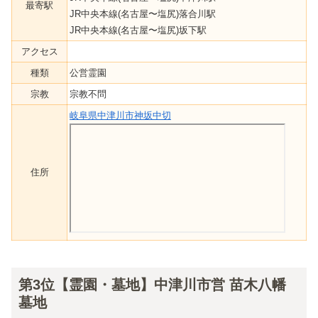
最寄駅
JR中央本線(名古屋〜塩尻)落合川駅
JR中央本線(名古屋〜塩尻)坂下駅
アクセス
種類
公営霊園
宗教
宗教不問
岐阜県中津川市神坂中切
住所
第3位【霊園・墓地】中津川市営 苗木八幡
墓地