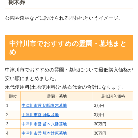
樹木葬
公園や森林などに設けられる埋葬地というイメージ。
中津川市でおすすめの霊園・墓地まと
め
中津川市でおすすめの霊園・墓地について最低購入価格が
安い順にまとめました。
永代使用料(土地使用料)と墓石代金の合計になります。
順位
霊園・墓地
最低購入価格
1
中津川市営 駒場青木墓地
3万円
2
中津川市営 神坂墓地
3万円
3
中津川市営 苗木八幡墓地
30万円
4
中津川市営 坂本辻原墓地
30万円