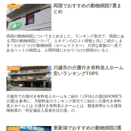
両国でおすすめの動物病院7選ま
エリア
とめ
両国の動物病院についてまとめました。ランキング形式で、両国にあ
る7院の動物病院について、エキテンの口コミ情報と共にご紹介しま
す！かかりつけの動物病院（ホームドクター） 大切な家族の一員で
あるペットの病院は、人間同様にかかりつけの医師がいると...
川越市の介護付き有料老人ホーム
エリア
安いランキングTOP5
川越市で介護付き有料老人ホームをご紹介！LIFULL介護(旧HOME'S
介護)を参考に、月額料金のランキング形式でご紹介♪ 介護付き有料
老人ホームとは 介護付き有料老人ホームとは、都道府県から介護保
険制度の「特定施設入居者生活介護」の...
東新潟でおすすめの動物病院3選
エリア