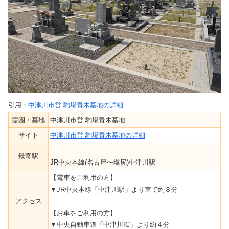
引用：
中津川市営 駒場青木墓地の詳細
霊園・墓地
中津川市営 駒場青木墓地
サイト
中津川市営 駒場青木墓地の詳細
最寄駅
JR中央本線(名古屋〜塩尻)中津川駅
【電車をご利用の方】
▼JR中央本線「中津川駅」より車で約８分
アクセス
【お車をご利用の方】
▼中央自動車道「中津川IC」より約４分