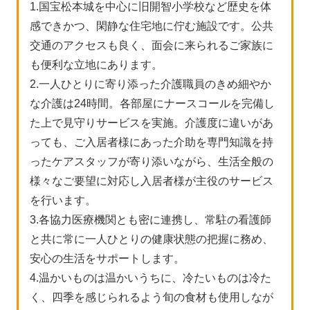
1.国宝松本城を中心に旧開智小学校など歴史を体
感できかつ、閑静な住宅地に佇む施設です。公共
交通のアクセスも良く、面会に来られるご家族に
も便利な立地にあります。
2.一人ひとりに寄り添った介護職員のきめ細やか
な介護は24時間。各部屋にナースコールを完備し
た上で見守りサービスを実施。介護度に違いがあ
っても、ご入居者様にあった介助を専門知識を持
ったケアスタッフが寄り添いながら、生活全般の
様々なご要望に対応し入居者様が主役のサービス
を行います。
3.各協力医療機関とも密に連携し、常駐の看護師
と共に常に一人ひとりの健康状態の把握に務め、
安心の生活をサポートします。
4.温かいものは温かいうちに、冷たいものは冷た
く、四季を感じられるよう旬の食材も使用しなが