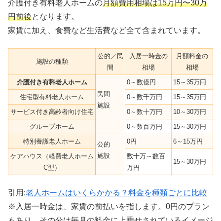
介護付き有料老人ホームの
月額費用相場は15万円〜30万
円前後
となります。
家賃に加え、食費など生活費など全て含まれています。
公的／民
入居一時金の
月額料金の
施設の種類
間
相場
相場
介護付き有料老人ホーム
0～数億円
15～35万円
民間
住宅型有料老人ホーム
0～数千万円
15～35万円
施設
サービス付き高齢者向け住宅
0～数十万円
10～30万円
グループホーム
0～数百万円
15～30万円
特別養護老人ホーム
0円
6～15万円
公的
施設
ケアハウス（軽費老人ホーム
数十万～数百
15～30万円
C型）
万円
引用:
老人ホームはいくらかかる？料金を種類ごとに比較
※入居一時金は、家賃の前払いを指します。0円のプラン
もあり、その分は毎月の料金に上乗せされているイメージ