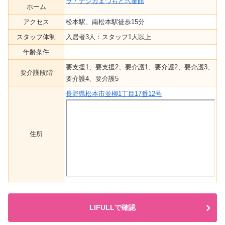
ラ・ナシカまつもと弐番館
ホーム
アクセス
松本駅、南松本駅徒歩15分
スタッフ体制
入居者3人：スタッフ1人以上
年齢条件
−
要支援1、要支援2、要介護1、要介護2、要介護3、
要介護段階
要介護4、要介護5
長野県松本市並柳1丁目17番12号
住所
LIFULLで確認