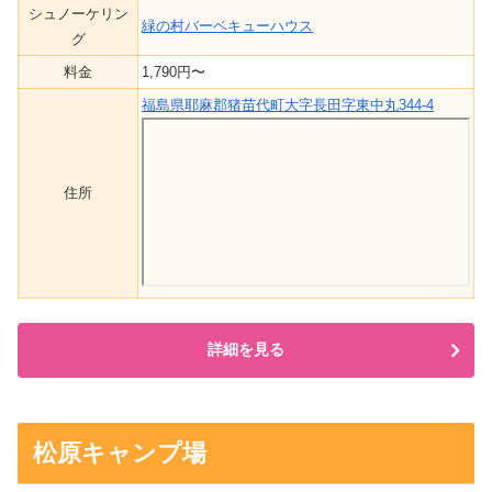
シュノーケリン
緑の村バーベキューハウス
グ
料金
1,790円〜
福島県耶麻郡猪苗代町大字長田字東中丸344-4
住所
詳細を見る
松原キャンプ場