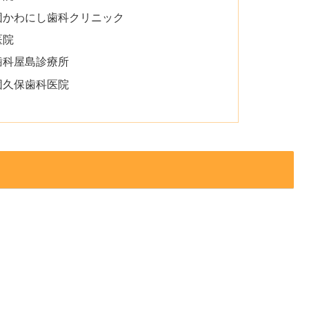
団かわにし歯科クリニック
医院
歯科屋島診療所
団久保歯科医院