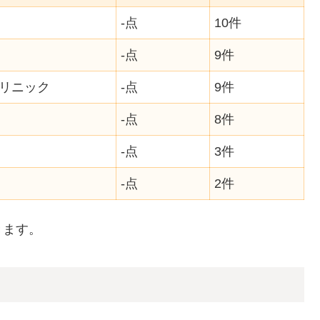
-点
10件
-点
9件
リニック
-点
9件
-点
8件
-点
3件
-点
2件
きます。