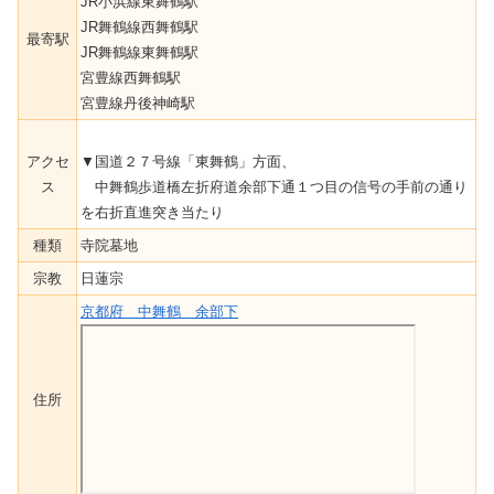
JR小浜線東舞鶴駅
JR舞鶴線西舞鶴駅
最寄駅
JR舞鶴線東舞鶴駅
宮豊線西舞鶴駅
宮豊線丹後神崎駅
アクセ
▼国道２７号線「東舞鶴」方面、
ス
中舞鶴歩道橋左折府道余部下通１つ目の信号の手前の通り
を右折直進突き当たり
種類
寺院墓地
宗教
日蓮宗
京都府 中舞鶴 余部下
住所