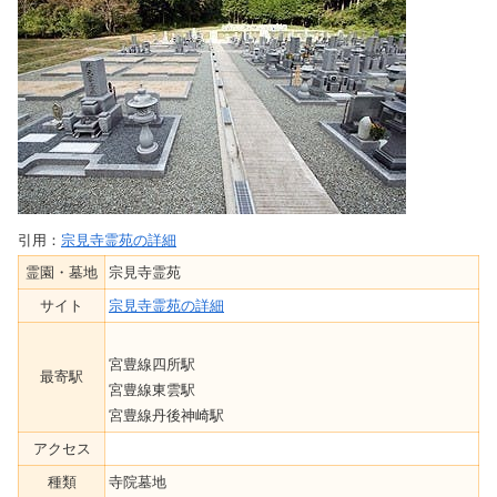
引用：
宗見寺霊苑の詳細
霊園・墓地
宗見寺霊苑
サイト
宗見寺霊苑の詳細
宮豊線四所駅
最寄駅
宮豊線東雲駅
宮豊線丹後神崎駅
アクセス
種類
寺院墓地