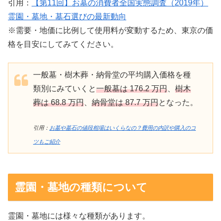
引用：
【第11回】お墓の消費者全国実態調査（2019年）
霊園・墓地・墓石選びの最新動向
※需要・地価に比例して使用料が変動するため、東京の価
格を目安にしてみてください。
一般墓・樹木葬・納骨堂の平均購入価格を種
類別にみていくと
一般墓は 176.2 万円
、
樹木
葬は 68.8 万円
、
納骨堂は 87.7 万円
となった。
引用：
お墓や墓石の値段相場はいくらなの？費用の内訳や購入のコ
ツもご紹介
霊園・墓地の種類について
霊園・墓地には様々な種類があります。