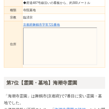
◆府道487号線沿いの看板から、約300メートル
種類
寺院墓地
宗教
臨済宗
京都府舞鶴市字常721番地
住所
第7位【霊園・墓地】海潮寺霊園
「海潮寺霊園」は舞鶴市(京都府)で7番目に安い霊園・墓
地でした。