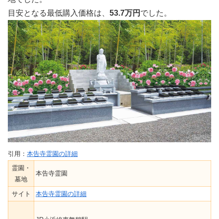
目安となる最低購入価格は、
53.7万円
でした。
引用：
本告寺霊園の詳細
霊園・
本告寺霊園
墓地
サイト
本告寺霊園の詳細