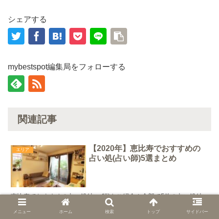
シェアする
mybestspot編集局をフォローする
関連記事
【2020年】恵比寿でおすすめの
エリア
占い処(占い師)5選まとめ
恵比寿でおすすめの占い処(占い師)をご紹介！全部で5件の占い処(占
い師)情報をまとめました。恵比寿周辺のエリア情報について恵比寿
でおすすめの占い処(占い師)情報をご紹介する前に、恵比寿周辺の環
メニュー
ホーム
検索
トップ
サイドバー