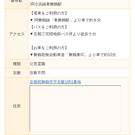
最寄駅
JR小浜線東舞鶴駅
【電車をご利用の方】
▼JR舞鶴線「東舞鶴駅」より車で約８分
【バスをご利用の方】
アクセス
▼京都三宅団地前バス停より徒歩５分
【お車をご利用の方】
▼舞鶴若狭自動車道「舞鶴東IC」より車で約12分
種類
公営霊園
宗教
宗教不問
京都府舞鶴市字北吸1051番地
住所