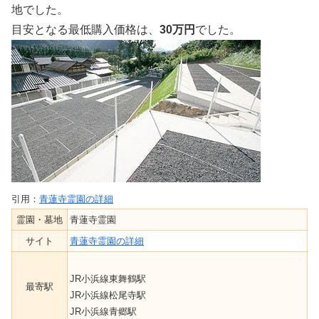
地でした。
目安となる最低購入価格は、
30万円
でした。
引用：
青蓮寺霊園の詳細
霊園・墓地
青蓮寺霊園
サイト
青蓮寺霊園の詳細
JR小浜線東舞鶴駅
最寄駅
JR小浜線松尾寺駅
JR小浜線青郷駅