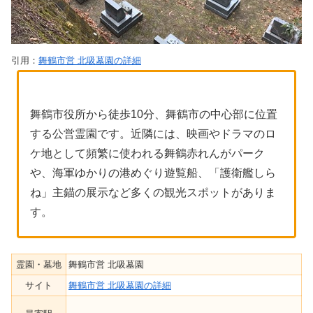
引用：
舞鶴市営 北吸墓園の詳細
舞鶴市役所から徒歩10分、舞鶴市の中心部に位置
する公営霊園です。近隣には、映画やドラマのロ
ケ地として頻繁に使われる舞鶴赤れんがパーク
や、海軍ゆかりの港めぐり遊覧船、「護衛艦しら
ね」主錨の展示など多くの観光スポットがありま
す。
霊園・墓地
舞鶴市営 北吸墓園
サイト
舞鶴市営 北吸墓園の詳細