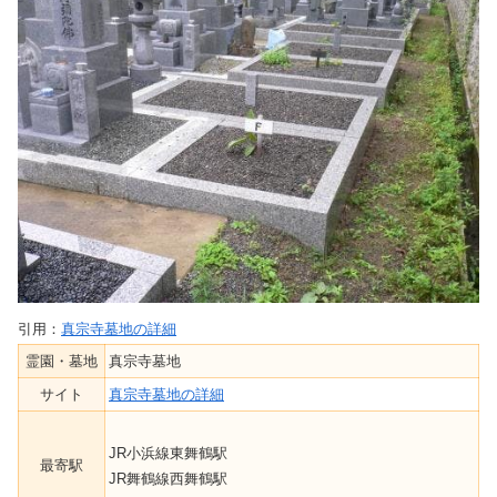
引用：
真宗寺墓地の詳細
霊園・墓地
真宗寺墓地
サイト
真宗寺墓地の詳細
JR小浜線東舞鶴駅
最寄駅
JR舞鶴線西舞鶴駅