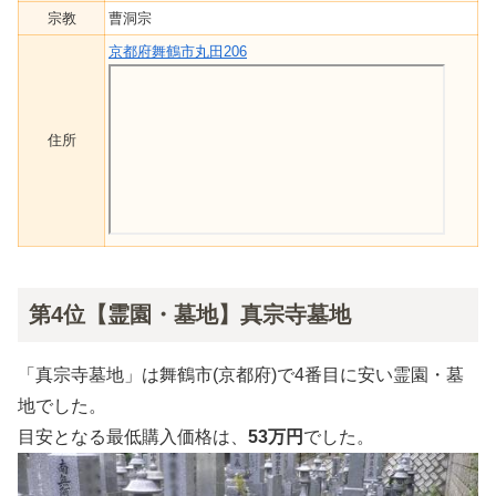
宗教
曹洞宗
京都府舞鶴市丸田206
住所
第4位【霊園・墓地】真宗寺墓地
「真宗寺墓地」は舞鶴市(京都府)で4番目に安い霊園・墓
地でした。
目安となる最低購入価格は、
53万円
でした。