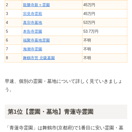
2
龍勝寺新々霊園
45万円
3
宗見寺霊苑
45万円
4
真宗寺墓地
53万円
5
本告寺霊園
53.7万円
6
福聚寺墓地霊園
不明
7
海潮寺霊園
不明
8
舞鶴市営 北吸墓園
不明
早速、個別の霊園・墓地について詳しく見ていきましょ
う。
第1位【霊園・墓地】青蓮寺霊園
「青蓮寺霊園」は舞鶴市(京都府)で1番目に安い霊園・墓