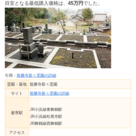
目安となる最低購入価格は、
45万円
でした。
引用：
龍勝寺新々霊園の詳細
霊園・墓地
龍勝寺新々霊園
サイト
龍勝寺新々霊園の詳細
JR小浜線東舞鶴駅
最寄駅
JR小浜線松尾寺駅
JR舞鶴線西舞鶴駅
アクセス