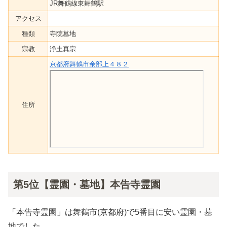
JR舞鶴線東舞鶴駅
アクセス
種類
寺院墓地
宗教
浄土真宗
京都府舞鶴市余部上４８２
住所
第5位【霊園・墓地】本告寺霊園
「本告寺霊園」は舞鶴市(京都府)で5番目に安い霊園・墓
地でした。