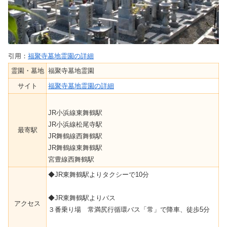
引用：
福聚寺墓地霊園の詳細
霊園・墓地
福聚寺墓地霊園
サイト
福聚寺墓地霊園の詳細
JR小浜線東舞鶴駅
JR小浜線松尾寺駅
最寄駅
JR舞鶴線西舞鶴駅
JR舞鶴線東舞鶴駅
宮豊線西舞鶴駅
◆JR東舞鶴駅よりタクシーで10分
◆JR東舞鶴駅よりバス
アクセス
３番乗り場 常満尻行循環バス「常」で降車、徒歩5分