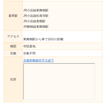
JR小浜線東舞鶴駅
最寄駅
JR小浜線松尾寺駅
JR小浜線青郷駅
JR舞鶴線東舞鶴駅
アクセス
東舞鶴駅から車で10分の距離
種類
寺院墓地
宗教
宗教不問
京都府舞鶴市字大波下
住所