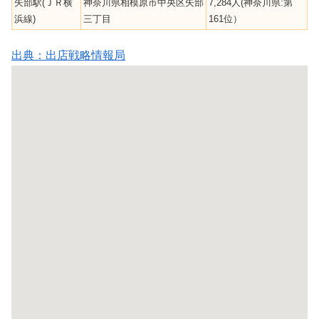
矢部駅(ＪＲ横
神奈川県相模原市中央区矢部
7,284人(神奈川県:第
浜線)
三丁目
161位）
出典：出店戦略情報局