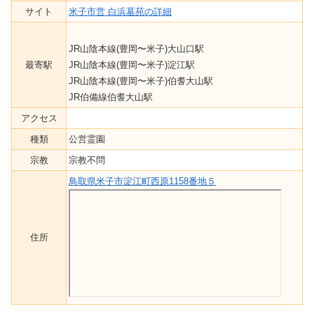
サイト
米子市営 白浜墓苑の詳細
JR山陰本線(豊岡〜米子)大山口駅
最寄駅
JR山陰本線(豊岡〜米子)淀江駅
JR山陰本線(豊岡〜米子)伯耆大山駅
JR伯備線伯耆大山駅
アクセス
種類
公営霊園
宗教
宗教不問
鳥取県米子市淀江町西原1158番地５
住所