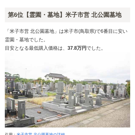
第6位【霊園・墓地】米子市営 北公園墓地
「米子市営 北公園墓地」は米子市(鳥取県)で6番目に安い
霊園・墓地でした。
目安となる最低購入価格は、
37.8万円
でした。
引用：
米子市営 北公園墓地の詳細