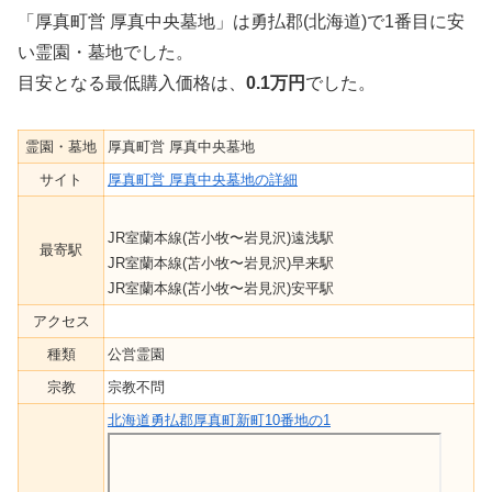
「厚真町営 厚真中央墓地」は勇払郡(北海道)で1番目に安
い霊園・墓地でした。
目安となる最低購入価格は、
0.1万円
でした。
霊園・墓地
厚真町営 厚真中央墓地
サイト
厚真町営 厚真中央墓地の詳細
JR室蘭本線(苫小牧〜岩見沢)遠浅駅
最寄駅
JR室蘭本線(苫小牧〜岩見沢)早来駅
JR室蘭本線(苫小牧〜岩見沢)安平駅
アクセス
種類
公営霊園
宗教
宗教不問
北海道勇払郡厚真町新町10番地の1