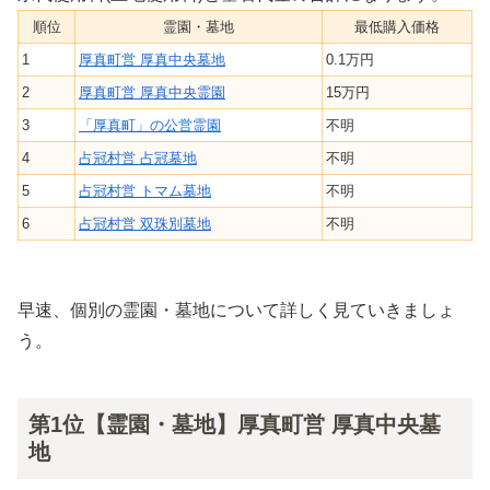
順位
霊園・墓地
最低購入価格
1
厚真町営 厚真中央墓地
0.1万円
2
厚真町営 厚真中央霊園
15万円
3
「厚真町」の公営霊園
不明
4
占冠村営 占冠墓地
不明
5
占冠村営 トマム墓地
不明
6
占冠村営 双珠別墓地
不明
早速、個別の霊園・墓地について詳しく見ていきましょ
う。
第1位【霊園・墓地】厚真町営 厚真中央墓
地