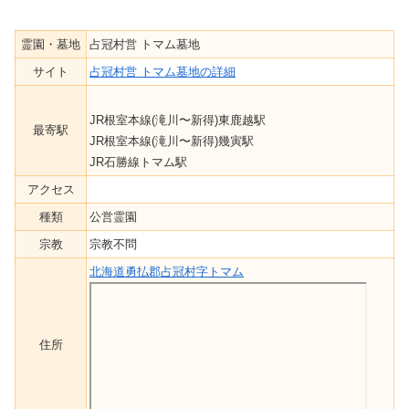
霊園・墓地
占冠村営 トマム墓地
サイト
占冠村営 トマム墓地の詳細
JR根室本線(滝川〜新得)東鹿越駅
最寄駅
JR根室本線(滝川〜新得)幾寅駅
JR石勝線トマム駅
アクセス
種類
公営霊園
宗教
宗教不問
北海道勇払郡占冠村字トマム
住所