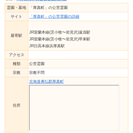
霊園・墓地
「厚真町」の公営霊園
サイト
「厚真町」の公営霊園の詳細
JR室蘭本線(苫小牧〜岩見沢)遠浅駅
最寄駅
JR室蘭本線(苫小牧〜岩見沢)早来駅
JR日高本線浜厚真駅
アクセス
種類
公営霊園
宗教
宗教不問
北海道勇払郡厚真町
住所