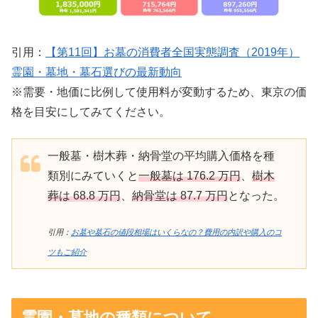
引用：
【第11回】お墓の消費者全国実態調査（2019年）
霊園・墓地・墓石選びの最新動向
※需要・地価に比例して使用料が変動するため、東京の価
格を目安にしてみてください。
一般墓・樹木葬・納骨堂の平均購入価格を種
類別にみていくと
一般墓は 176.2 万円
、
樹木
葬は 68.8 万円
、
納骨堂は 87.7 万円
となった。
引用：
お墓や墓石の値段相場はいくらなの？費用の内訳や購入のコ
ツもご紹介
霊園・墓地の種類について