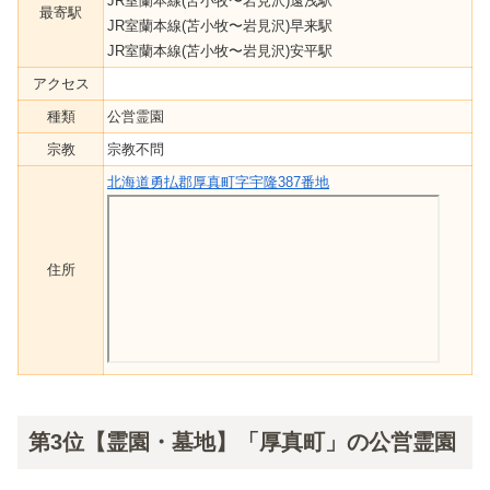
JR室蘭本線(苫小牧〜岩見沢)遠浅駅
最寄駅
JR室蘭本線(苫小牧〜岩見沢)早来駅
JR室蘭本線(苫小牧〜岩見沢)安平駅
アクセス
種類
公営霊園
宗教
宗教不問
北海道勇払郡厚真町字宇隆387番地
住所
第3位【霊園・墓地】「厚真町」の公営霊園