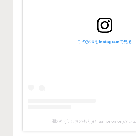
この投稿をInstagramで見る
潮の杜(うしおのもり)(@ushionomori)が