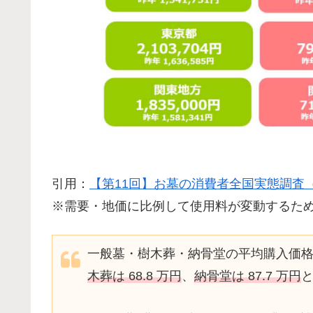
引用：
【第11回】お墓の消費者全国実態調査（
※需要・地価に比例して使用料が変動するた
一般墓・樹木葬・納骨堂の平均購入価
木葬は 68.8 万円
、
納骨堂は 87.7 万円