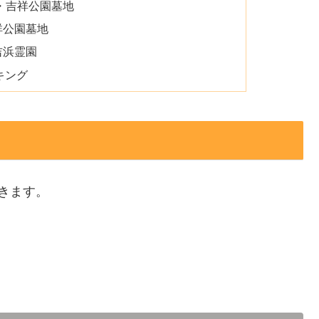
・吉祥公園墓地
祥公園墓地
吉浜霊園
キング
きます。