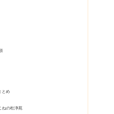
類
まとめ
こねの杜浄苑