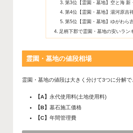
第3位【霊園・墓地】空と海 新
第4位【霊園・墓地】湯河原吉
第5位【霊園・墓地】ゆがわら
足柄下郡で霊園・墓地の安いラン
霊園・墓地の値段相場
霊園・墓地の値段は大きく分けて3つに分解で
【A】
永代使用料(土地使用料)
【B】
墓石施工価格
【C】
年間管理費