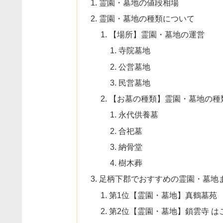
霊園・墓地の値段相場
霊園・墓地の種類について
【場所】霊園・墓地の運営
寺院墓地
公営墓地
民営墓地
【お墓の種類】霊園・墓地の種
永代供養墓
合祀墓
納骨堂
樹木葬
足柄下郡でおすすめの霊園・墓地
第1位【霊園・墓地】真鶴墓苑
第2位【霊園・墓地】鎖雲寺 は