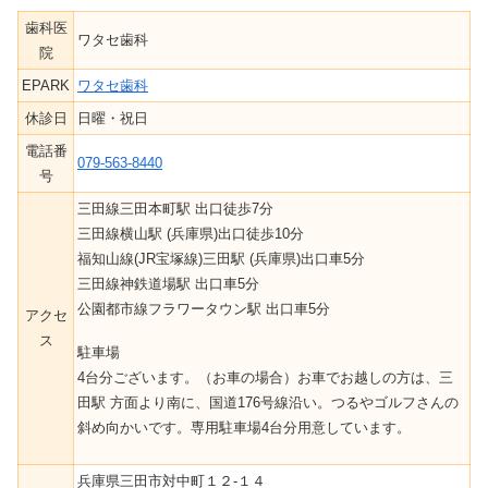
歯科医
ワタセ歯科
院
EPARK
ワタセ歯科
休診日
日曜・祝日
電話番
079-563-8440
号
三田線三田本町駅 出口徒歩7分
三田線横山駅 (兵庫県)出口徒歩10分
福知山線(JR宝塚線)三田駅 (兵庫県)出口車5分
三田線神鉄道場駅 出口車5分
公園都市線フラワータウン駅 出口車5分
アクセ
ス
駐車場
4台分ございます。（お車の場合）お車でお越しの方は、三
田駅 方面より南に、国道176号線沿い。つるやゴルフさんの
斜め向かいです。専用駐車場4台分用意しています。
兵庫県三田市対中町１２-１４