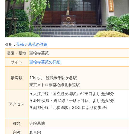
引用：
聖輪寺墓苑の詳細
霊園・墓地
聖輪寺墓苑
サイト
聖輪寺墓苑の詳細
最寄駅
JR中央・総武線千駄ケ谷駅
東京メトロ副都心線北参道駅
▼大江戸線「国立競技場駅」A2出口より徒歩6分
▼JR中央線・総武線「千駄ヶ谷駅」より徒歩7分
アクセス
▼副都心線「北参道駅」2番出口より徒歩8分
種類
寺院墓地
宗教
真言宗