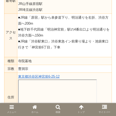
最寄駅
JR山手線原宿駅
JR埼京線渋谷駅
■JR線「原宿」駅から表参道下り、明治通りを右折、渋谷方
面へ200m
■地下鉄千代田線「明治神宮前」駅の4番出口より明治通りを
アクセ
渋谷方面へ150m
ス
■JR線「渋谷駅東口」渋谷東急イン前乗り場より・池袋東口
行きで「神宮前6丁目」下車
種類
寺院墓地
宗教
曹洞宗
東京都渋谷区神宮前6-25-12
住所
メニュー
ホーム
検索
トップ
サイドバー