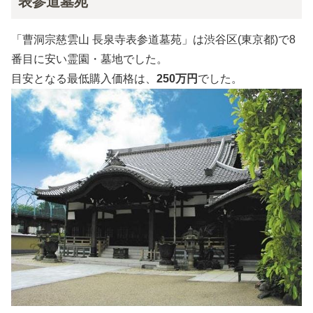
表参道墓苑
「曹洞宗慈雲山 長泉寺表参道墓苑」は渋谷区(東京都)で8
番目に安い霊園・墓地でした。
目安となる最低購入価格は、
250万円
でした。