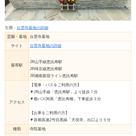
引用：
台雲寺墓地の詳細
霊園・墓地
台雲寺墓地
サイト
台雲寺墓地の詳細
JR山手線恵比寿駅
最寄駅
JR埼京線恵比寿駅
JR湘南新宿ライン恵比寿駅
【電車・バスをご利用の方】
▼JR山手線「恵比寿駅」より徒歩７分
▼都バス06系「恵比寿橋」下車徒歩３分
アクセス
【お車をご利用の方】
▼首都高速2号目黒線「天現寺」出口より５分
種類
寺院墓地