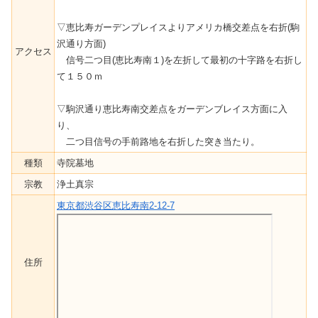
▽恵比寿ガーデンプレイスよりアメリカ橋交差点を右折(駒
沢通り方面)
アクセス
信号二つ目(恵比寿南１)を左折して最初の十字路を右折し
て１５０ｍ
▽駒沢通り恵比寿南交差点をガーデンブレイス方面に入
り、
二つ目信号の手前路地を右折した突き当たり。
種類
寺院墓地
宗教
浄土真宗
東京都渋谷区恵比寿南2-12-7
住所