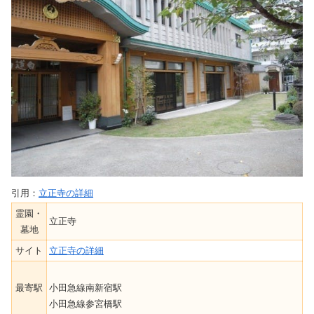
引用：
立正寺の詳細
霊園・
立正寺
墓地
サイト
立正寺の詳細
最寄駅
小田急線南新宿駅
小田急線参宮橋駅