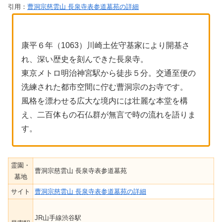
引用：
曹洞宗慈雲山 長泉寺表参道墓苑の詳細
康平６年（1063）川崎土佐守基家により開基さ
れ、深い歴史を刻んできた長泉寺。
東京メトロ明治神宮駅から徒歩５分。交通至便の
洗練された都市空間に佇む曹洞宗のお寺です。
風格を漂わせる広大な境内には壮麗な本堂を構
え、二百体もの石仏群が無言で時の流れを語りま
す。
霊園・
曹洞宗慈雲山 長泉寺表参道墓苑
墓地
サイト
曹洞宗慈雲山 長泉寺表参道墓苑の詳細
JR山手線渋谷駅