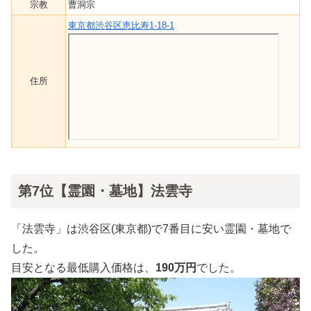
宗教
曹洞宗
東京都渋谷区恵比寿1-18-1
住所
第7位【霊園・墓地】法雲寺
「法雲寺」は渋谷区(東京都)で7番目に安い霊園・墓地で
した。
目安となる最低購入価格は、
190万円
でした。