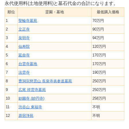
永代使用料(土地使用料)と墓石代金の合計になります。
順位
霊園・墓地
最低購入価格
1
聖輪寺墓苑
70万円
2
立正寺
90万円
3
泉明寺
94万円
4
仙寿院
120万円
5
延命寺
170万円
6
台雲寺墓地
170万円
7
法雲寺
190万円
8
曹洞宗慈雲山 長泉寺表参道墓苑
250万円
9
広尾 祥雲寺墓苑
250万円
10
妙圓寺 (妙円寺)
258万円
11
渋谷山 東福寺
不明
12
原宿浄苑
不明