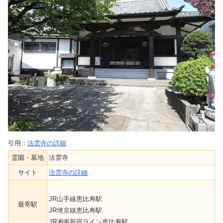
引用：
法雲寺の詳細
霊園・墓地
法雲寺
サイト
法雲寺の詳細
JR山手線恵比寿駅
最寄駅
JR埼京線恵比寿駅
JR湘南新宿ライン恵比寿駅