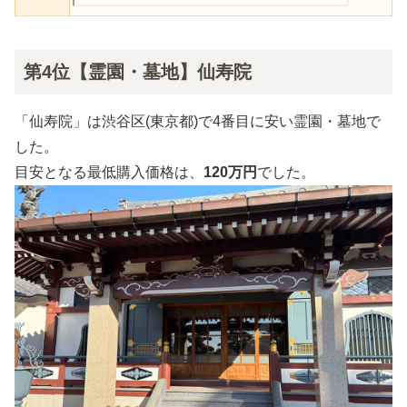
第4位【霊園・墓地】仙寿院
「仙寿院」は渋谷区(東京都)で4番目に安い霊園・墓地で
した。
目安となる最低購入価格は、
120万円
でした。