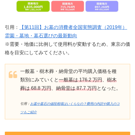
引用：
【第11回】お墓の消費者全国実態調査（2019年）
霊園・墓地・墓石選びの最新動向
※需要・地価に比例して使用料が変動するため、東京の価
格を目安にしてみてください。
一般墓・樹木葬・納骨堂の平均購入価格を種
類別にみていくと
一般墓は 176.2 万円
、
樹木
葬は 68.8 万円
、
納骨堂は 87.7 万円
となった。
引用：
お墓や墓石の値段相場はいくらなの？費用の内訳や購入のコ
ツもご紹介