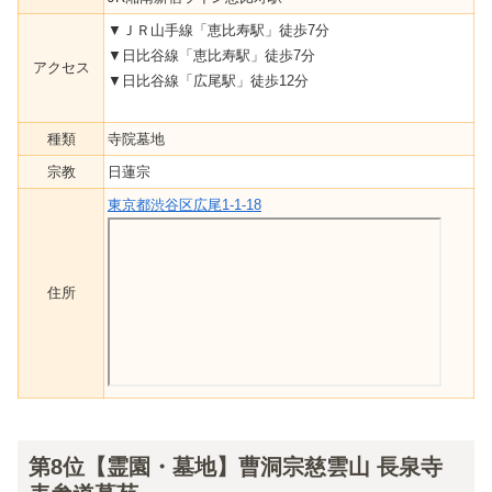
▼ＪＲ山手線「恵比寿駅」徒歩7分
▼日比谷線「恵比寿駅」徒歩7分
アクセス
▼日比谷線「広尾駅」徒歩12分
種類
寺院墓地
宗教
日蓮宗
東京都渋谷区広尾1-1-18
住所
第8位【霊園・墓地】曹洞宗慈雲山 長泉寺