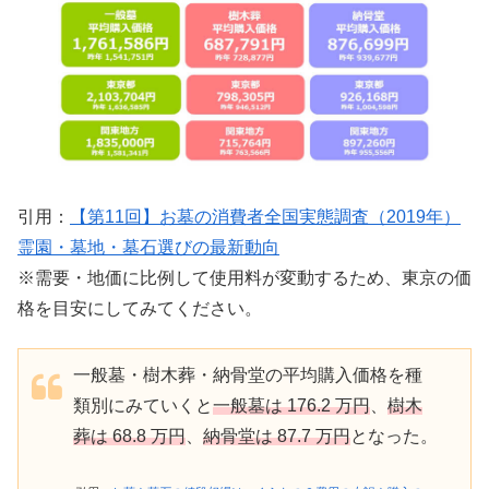
引用：
【第11回】お墓の消費者全国実態調査（2019年）
霊園・墓地・墓石選びの最新動向
※需要・地価に比例して使用料が変動するため、東京の価
格を目安にしてみてください。
一般墓・樹木葬・納骨堂の平均購入価格を種
類別にみていくと
一般墓は 176.2 万円
、
樹木
葬は 68.8 万円
、
納骨堂は 87.7 万円
となった。