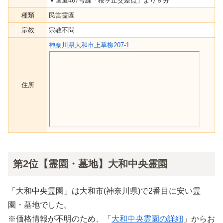
▼国道467号線「桜ヶ丘交差点」より９分
種類
民営霊園
宗教
宗教不問
神奈川県大和市上草柳207-1
住所
第2位【霊園・墓地】大和中央霊園
「大和中央霊園」は大和市(神奈川県)で2番目に安い霊
園・墓地でした。
※価格情報が不明のため、「
大和中央霊園の詳細
」からお