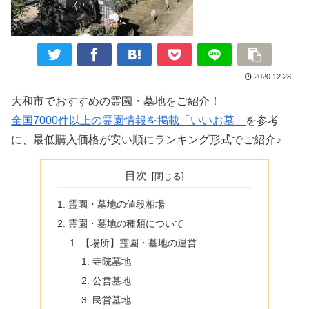
2020.12.28
大和市でおすすめの霊園・墓地をご紹介！
全国7000件以上の霊園情報を掲載「いいお墓」
を参考
に、最低購入価格が安い順にランキング形式でご紹介♪
目次
霊園・墓地の値段相場
霊園・墓地の種類について
【場所】霊園・墓地の運営
寺院墓地
公営墓地
民営墓地