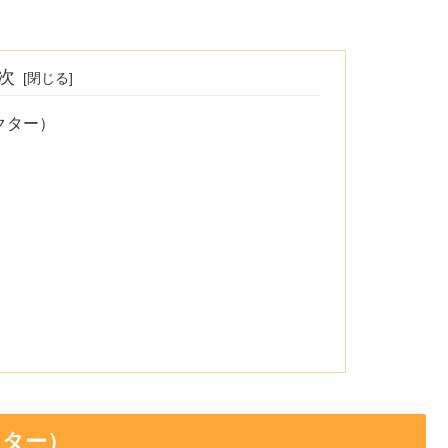
次
クター）
クター）